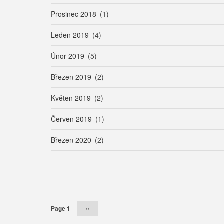
Prosinec 2018
(1)
Leden 2019
(4)
Únor 2019
(5)
Březen 2019
(2)
Květen 2019
(2)
Červen 2019
(1)
Březen 2020
(2)
Pagination
Page 1
Následující
››
stránka