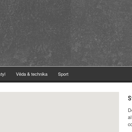
styl
Věda & technika
Sport
S
D
al
c