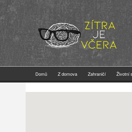
Přejít
k
hlavnímu
obsahu
Domů
Z domova
Zahraničí
Životní 