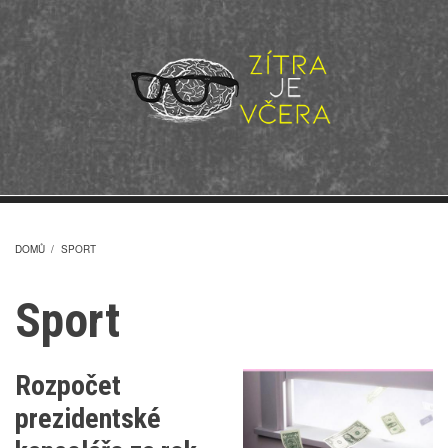
Přejít
k
hlavnímu
obsahu
DOMŮ
/
SPORT
DROBEČKOVÁ
Sport
NAVIGACE
Rozpočet
prezidentské