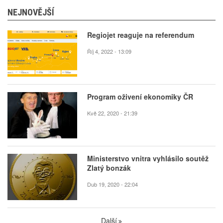
NEJNOVĚJŠÍ
Regiojet reaguje na referendum
Říj 4, 2022 - 13:09
Program oživení ekonomiky ČR
Kvě 22, 2020 - 21:39
Ministerstvo vnitra vyhlásilo soutěž
Zlatý bonzák
Dub 19, 2020 - 22:04
Další