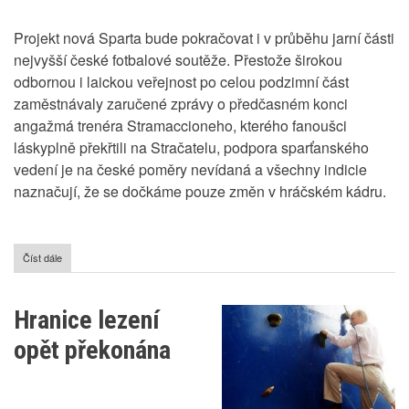
Projekt nová Sparta bude pokračovat i v průběhu jarní části
nejvyšší české fotbalové soutěže. Přestože širokou
odbornou i laickou veřejnost po celou podzimní část
zaměstnávaly zaručené zprávy o předčasném konci
angažmá trenéra Stramaccioneho, kterého fanoušci
láskyplně překřtili na Stračatelu, podpora sparťanského
vedení je na české poměry nevídaná a všechny indicie
naznačují, že se dočkáme pouze změn v hráčském kádru.
Číst dále
o
Projekt
nová
Sparta
Hranice lezení
pokračuje,
odhaluje
opět překonána
novou
dimenzi
fotbalu!!