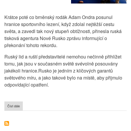
Krátce poté co brněnský rodák Adam Ondra posunul
hranice sportovního lezení, když zdolal nejtěžší cestu
světa, a zavedl tak nový stupeň obtížnosti, přinesla ruská
tisková agentura Nové Rusko zprávu informující o
překonání tohoto rekordu.
Ruský lid a ruští představitelé nemohou nečinně přihlížet
tomu, jak jsou v současném světě svévolně posouvány
jakékoli hranice.Rusko je jedním z klíčových garantů
světového míru, a jako takové bylo na místě, aby přijmulo
odpovídající opatření.
Číst dále
o
Hranice
lezení
opět
překonána