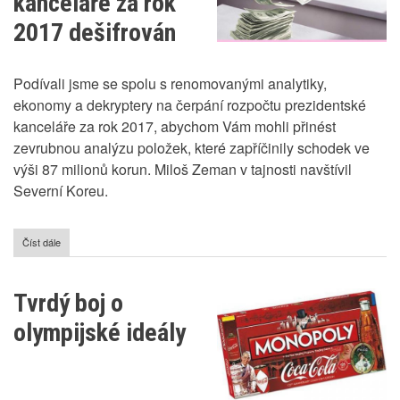
kanceláře za rok
2017 dešifrován
Podívali jsme se spolu s renomovanými analytiky,
ekonomy a dekryptery na čerpání rozpočtu prezidentské
kanceláře za rok 2017, abychom Vám mohli přinést
zevrubnou analýzu položek, které zapříčinily schodek ve
výši 87 milionů korun. Miloš Zeman v tajnosti navštívil
Severní Koreu.
Číst dále
o
Rozpočet
prezidentské
kanceláře
Tvrdý boj o
za
rok
olympijské ideály
2017
dešifrován