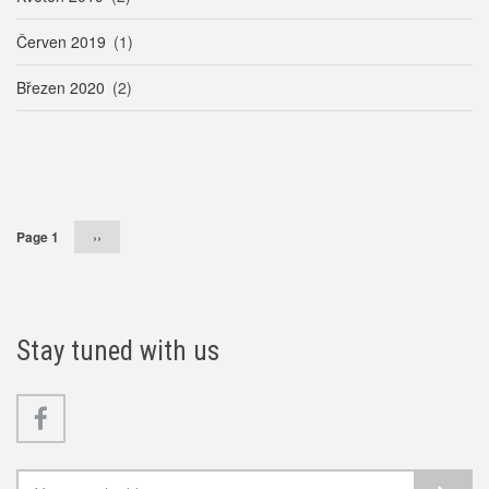
Červen 2019
(1)
Březen 2020
(2)
Pagination
Page 1
Následující
››
stránka
Stay tuned with us
Facebook