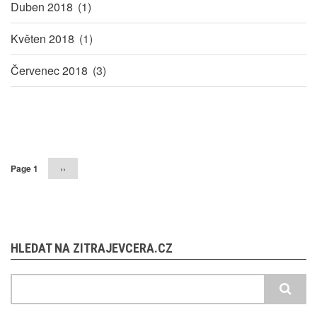
Duben 2018
(1)
Květen 2018
(1)
Červenec 2018
(3)
Pagination
Page 1
Následující
››
stránka
HLEDAT NA ZITRAJEVCERA.CZ
Hledat