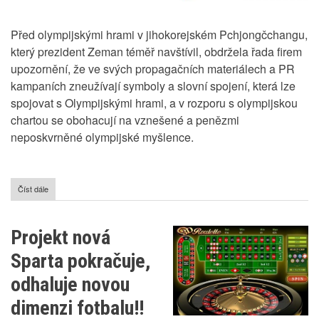
Před olympijskými hrami v jihokorejském Pchjongčchangu,
který prezident Zeman téměř navštívil, obdržela řada firem
upozornění, že ve svých propagačních materiálech a PR
kampaních zneužívají symboly a slovní spojení, která lze
spojovat s Olympijskými hrami, a v rozporu s olympijskou
chartou se obohacují na vznešené a penězmi
neposkvrněné olympijské myšlence.
Číst dále
o
Tvrdý
boj
o
Projekt nová
olympijské
ideály
Sparta pokračuje,
odhaluje novou
dimenzi fotbalu!!