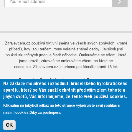
Zitrajevcera.cz používá fiktivní jména ve všech svých zprávách, kromě
případů, kdy jsou terčem ironie veřejně známé osoby. Jakékoli jiné
použití skutečných jmen je čistě náhodné. Omlouváme se všem, které
jsme urazili, zároveň se omlouváme všem, na které se
nedostalo. Zitrajevcera.cz je určeno pro čtenáře starší 18 let.
Powered by Drupal. No rights reserved, Zitrajevcera.cz.
Na základě moudrého rozhodnutí bruselského byrokratického
aparátu, který se Vás snaží ochránit před vším zlem tohoto a
Advertise with us
jiných světů, Vás informujeme, že tento web používá cookies.
Subfooter
Contact
Kliknutím na jakýkoli odkaz na této stránce vyjadřujete svůj souhlas s
menu
našimi cookies.Díky za pochopení.
Home
Login
OK