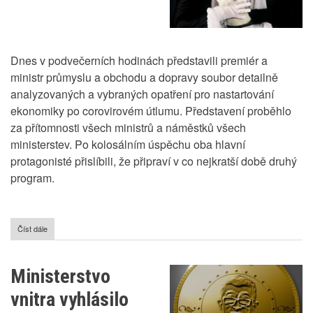
Dnes v podvečerních hodinách představili premiér a
ministr průmyslu a obchodu a dopravy soubor detailně
analyzovaných a vybraných opatření pro nastartování
ekonomiky po corovirovém útlumu. Představení proběhlo
za přítomnosti všech ministrů a náměstků všech
ministerstev. Po kolosálním úspěchu oba hlavní
protagonisté přislíbili, že připraví v co nejkratší době druhý
program.
Číst dále
o
Program
oživení
ekonomiky
Ministerstvo
ČR
vnitra vyhlásilo