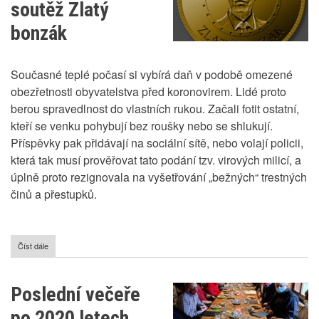
soutěž Zlatý
bonzák
Současné teplé počasí si vybírá daň v podobě omezené
obezřetnosti obyvatelstva před koronovirem. Lidé proto
berou spravedlnost do vlastních rukou. Začali fotit ostatní,
kteří se venku pohybují bez roušky nebo se shlukují.
Příspěvky pak přidávají na sociální sítě, nebo volají policii,
která tak musí prověřovat tato podání tzv. virových milicí, a
úplně proto rezignovala na vyšetřování „bežných“ trestných
činů a přestupků.
Číst dále
o
Ministerstvo
vnitra
vyhlásilo
Poslední večeře
soutěž
Zlatý
po 2020 letech
bonzák