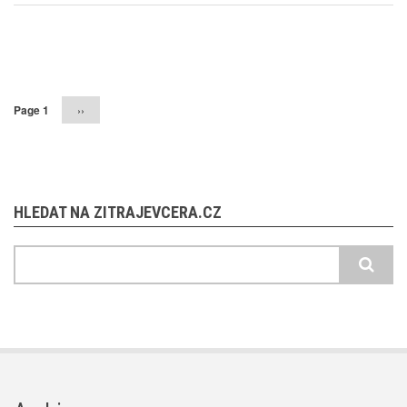
Pagination
Page 1
Následující
››
stránka
HLEDAT NA ZITRAJEVCERA.CZ
Hledat