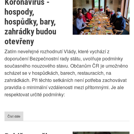
Koronavirus -
2020
letech
hospody,
hospůdky, bary,
zahrádky budou
otevřeny
Zatím neveřejné rozhodnutí Vlády, které vychází z
doporučení Bezpečnostní rady státu, uvolňuje podmínky
současného nouzového stavu. Občanům ČR je umožněno
scházet se v hospůdkách, barech, restauracích, na
zahrádkách. Při těchto setkáních není potřeba zachovávat
pravidla o minimální vzdálenosti mezi přítomnými. Je ale
respektovat určité podmínky:
Číst dále
o
Koronavirus
-
hospody,