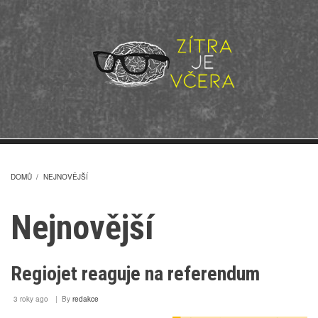
Přejít
k
hlavnímu
obsahu
DOMŮ
/
NEJNOVĚJŠÍ
DROBEČKOVÁ
Nejnovější
NAVIGACE
Regiojet reaguje na referendum
3 roky ago
By
redakce