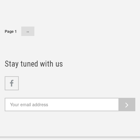
Pagination
Page 1
Následující
››
stránka
Stay tuned with us
Facebook