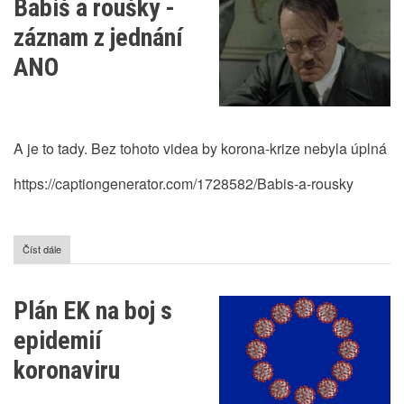
Babiš a roušky -
hospůdky,
bary,
záznam z jednání
zahrádky
budou
ANO
otevřeny
A je to tady. Bez tohoto videa by korona-krize nebyla úplná
https://captiongenerator.com/1728582/Babis-a-rousky
Číst dále
o
Babiš
a
roušky
Plán EK na boj s
-
záznam
epidemií
z
jednání
koronaviru
ANO