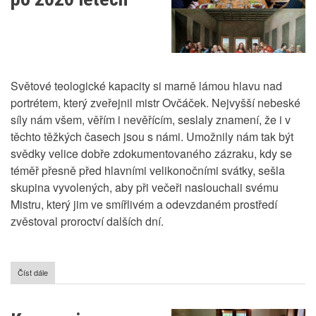
Světové teologické kapacity si marně lámou hlavu nad
portrétem, který zveřejnil mistr Ovčáček. Nejvyšší nebeské
síly nám všem, věřím i nevěřícím, seslaly znamení, že i v
těchto těžkých časech jsou s námi. Umožnily nám tak být
svědky velice dobře zdokumentovaného zázraku, kdy se
téměř přesně před hlavními velikonočními svátky, sešla
skupina vyvolených, aby při večeři naslouchali svému
Mistru, který jim ve smířlivém a odevzdaném prostředí
zvěstoval proroctví dalších dní.
Číst dále
o
Poslední
večeře
po