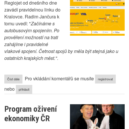
Regiojet od dnešního dne
zavádí pravidelnou linku do
Kralovce. Radim Jančura k
tomu uvedl: "
Začínáme s
autobusovým spojením. Po
prověření možností na trati
zahájíme i pravidelné
vlakové spojení. Četnost spojů by měla být stejná jako u
ostatních krajských měst."
.
Pro vkládání komentářů se musíte
Číst dále
o
registrovat
Regiojet
nebo
reaguje
přihlásit
na
referendum
Program oživení
ekonomiky ČR