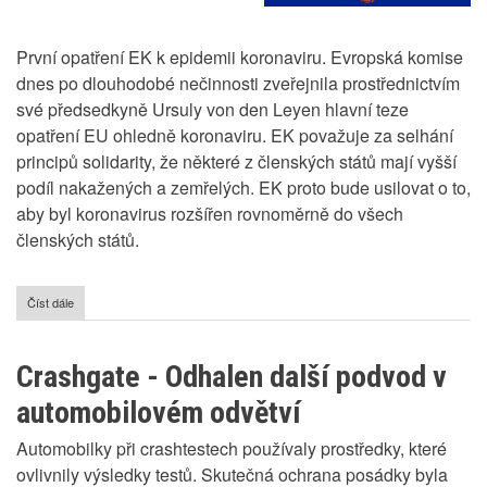
První opatření EK k epidemii koronaviru. Evropská komise
dnes po dlouhodobé nečinnosti zveřejnila prostřednictvím
své předsedkyně Ursuly von den Leyen hlavní teze
opatření EU ohledně koronaviru. EK považuje za selhání
principů solidarity, že některé z členských států mají vyšší
podíl nakažených a zemřelých. EK proto bude usilovat o to,
aby byl koronavirus rozšířen rovnoměrně do všech
členských států.
Číst dále
o
Plán
EK
na
Crashgate - Odhalen další podvod v
boj
s
automobilovém odvětví
epidemií
koronaviru
Automobilky při crashtestech používaly prostředky, které
ovlivnily výsledky testů. Skutečná ochrana posádky byla