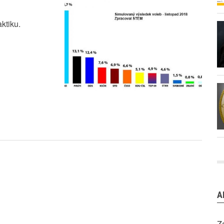
aktiku.
A
Z