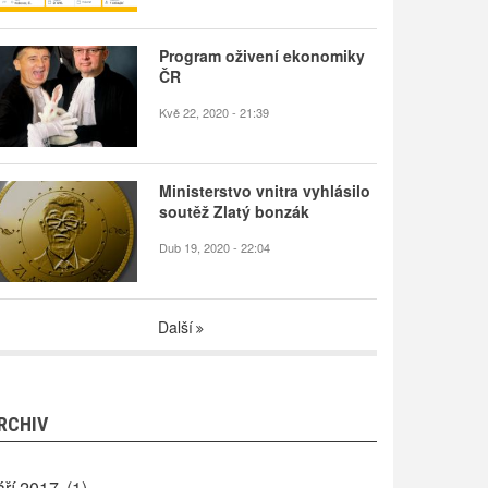
Program oživení ekonomiky
ČR
Kvě 22, 2020 - 21:39
Ministerstvo vnitra vyhlásilo
soutěž Zlatý bonzák
Dub 19, 2020 - 22:04
Další
RCHIV
áří 2017
(1)