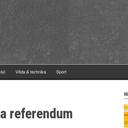
styl
Věda & technika
Sport
N
na referendum