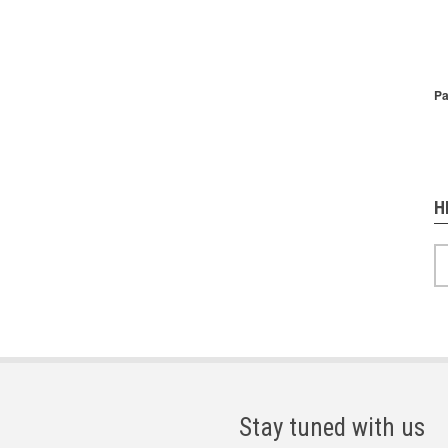
P
Pa
H
H
Stay tuned with us