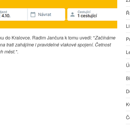
Ř
L
ku do Kralovce. Radim Jančura k tomu uvedl: "
Začínáme
P
 trati zahájíme i pravidelné vlakové spojení. Četnost
ch měst."
.
L
Ú
B
D
K
Č