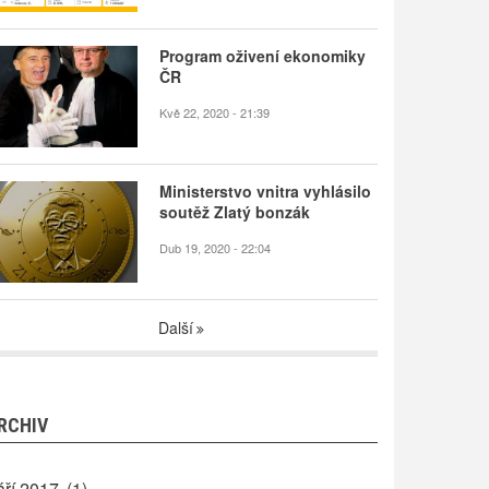
Program oživení ekonomiky
ČR
Kvě 22, 2020 - 21:39
Ministerstvo vnitra vyhlásilo
soutěž Zlatý bonzák
Dub 19, 2020 - 22:04
Další
RCHIV
áří 2017
(1)