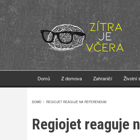
Přejít
k
hlavnímu
obsahu
Domů
Z domova
Zahraničí
Životní 
DOMŮ
/
REGIOJET REAGUJE NA REFERENDUM
DROBEČKOVÁ
Regiojet reaguje 
NAVIGACE