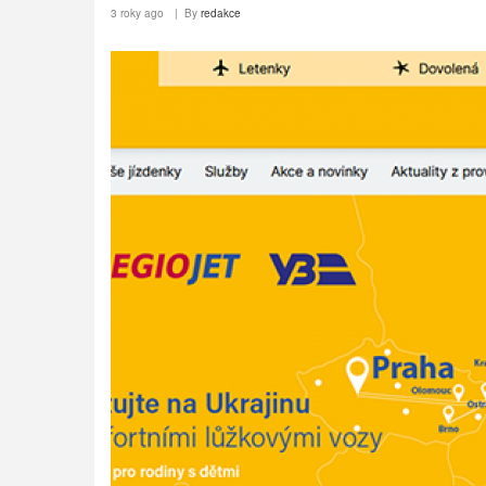
3 roky ago
By
redakce