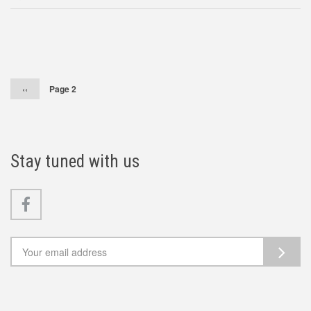
Pagination
Předchozí
‹‹
Page 2
stránka
Stay tuned with us
Facebook