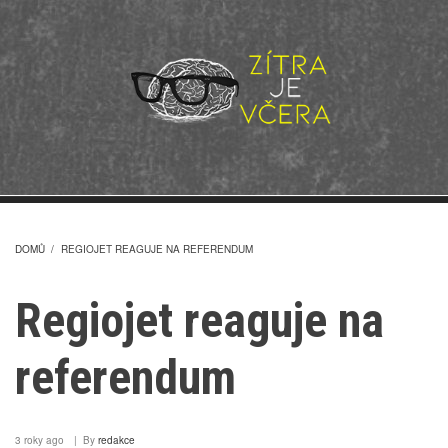
Přejít
k
hlavnímu
obsahu
DOMŮ
/
REGIOJET REAGUJE NA REFERENDUM
DROBEČKOVÁ
Regiojet reaguje na
NAVIGACE
referendum
3 roky ago
By
redakce