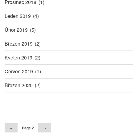
Prosinec 2018
(1)
Leden 2019
(4)
Únor 2019
(5)
Březen 2019
(2)
Květen 2019
(2)
Červen 2019
(1)
Březen 2020
(2)
Pagination
Předchozí
‹‹
Page 2
Následující
››
stránka
stránka