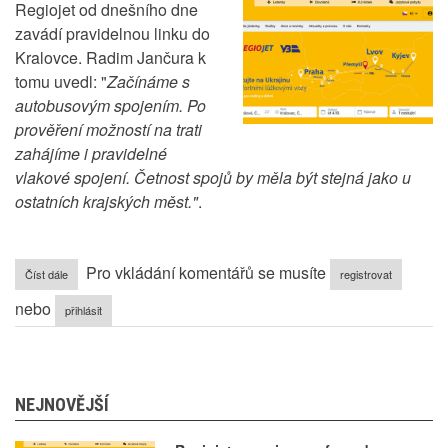
Regiojet od dnešního dne
zavádí pravidelnou linku do
Kralovce. Radim Jančura k
tomu uvedl: "
Začínáme s
autobusovým spojením. Po
prověření možností na trati
zahájíme i pravidelné
vlakové spojení. Četnost spojů by měla být stejná jako u
ostatních krajských měst."
.
Pro vkládání komentářů se musíte
Číst dále
o
registrovat
Regiojet
nebo
reaguje
přihlásit
na
referendum
NEJNOVĚJŠÍ