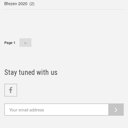
Březen 2020
(2)
Pagination
Page 1
Následující
››
stránka
Stay tuned with us
Facebook