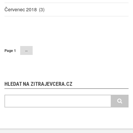
Červenec 2018
(3)
Pagination
Page 1
Následující
››
stránka
HLEDAT NA ZITRAJEVCERA.CZ
Hledat