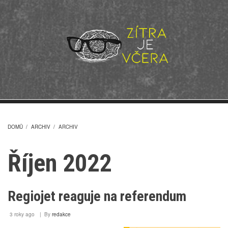
Přejít
k
hlavnímu
obsahu
DOMŮ
/
ARCHIV
/
ARCHIV
DROBEČKOVÁ
Říjen 2022
NAVIGACE
Regiojet reaguje na referendum
3 roky ago
By
redakce