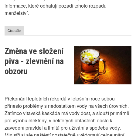
informace, které odhalují pozadí tohoto rozpadu
manželství.
Číst dále
o
Důvody
rozchodu
Tomáše
Změna ve složení
Plekance
a
piva - zlevnění na
Lucie
Vondráčkové
obzoru
Překonání teplotních rekordů v letošním roce sebou
přineslo problémy s nedostatkem vody na všech úrovních.
Zatímco vltavská kaskáda má vody dost, a slouží primárně
pro výrobu elektřiny, v některých oblastech došlo k
zavedení pravidel a limitů pro užívání a spotřebu vody.
Ministři si ale naštěstí dostatečně uvědomují celoeunijní