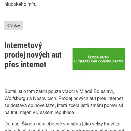
hlubokého míru.
Číst dále
o
Prodej
tankového
piva
Internetový
prodej nových aut
přes internet
Špitali si o tom zatím pouze vrabci v Mladé Boleslavi,
Wolfsburgu a Nošovicích. Prodej nových aut přes internet
se dostává do nové fáze, která zcela jistě změní poměr sil
na trhu nejen v Českém republice.
Domácí Škoda není obecně vnímána jako velký inovátor.
Vše přichází opatrně, s posvěcením koncernového vedení,