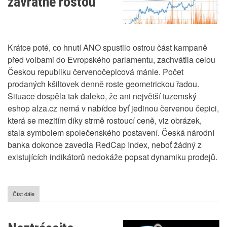
závratně rostou
Krátce poté, co hnutí ANO spustilo ostrou část kampaně
před volbami do Evropského parlamentu, zachvátila celou
Českou republiku červenočepicová mánie. Počet
prodaných kšiltovek denně roste geometrickou řadou.
Situace dospěla tak daleko, že ani největší tuzemský
eshop alza.cz nemá v nabídce byť jedinou červenou čepici,
která se mezitím díky strmě rostoucí ceně, viz obrázek,
stala symbolem společenského postavení. Česká národní
banka dokonce zavedla RedCap Index, neboť žádný z
existujících indikátorů nedokáže popsat dynamiku prodejů.
Číst dále
o
Ceny
červených
kšiltovek