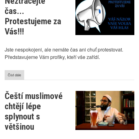
Neztrácejte
závratně
rostou
čas...
Protestujeme za
Vás!!!
Jste nespokojeni, ale nemáte čas ani chuť protestovat.
Představujeme Vám profíky, kteří vše zařídí.
Číst dále
o
Neztrácejte
čas...
Protestujeme
Čeští muslimové
za
Vás!!!
chtějí lépe
splynout s
většinou