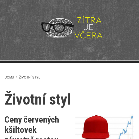
Přejít
k
hlavnímu
obsahu
DOMŮ
/
ŽIVOTNÍ STYL
DROBEČKOVÁ
Životní styl
NAVIGACE
Ceny červených
kšiltovek