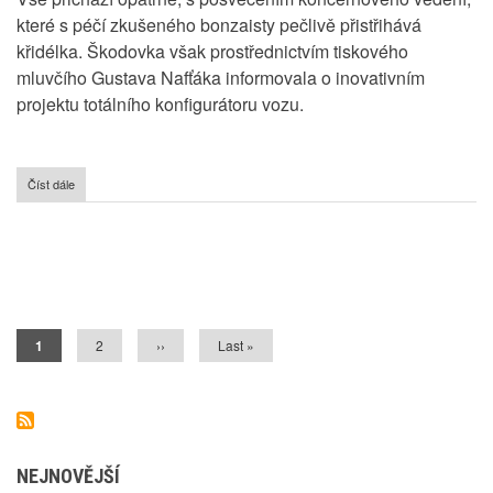
které s péčí zkušeného bonzaisty pečlivě přistřihává
křidélka. Škodovka však prostřednictvím tiskového
mluvčího Gustava Nafťáka informovala o inovativním
projektu totálního konfigurátoru vozu.
Číst dále
o
Internetový
prodej
nových
aut
Pagination
přes
internet
Aktuální
1
Stránka
2
Následující
››
Poslední
Last »
stránka
stránka
stránka
NEJNOVĚJŠÍ