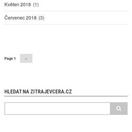
Květen 2018
(1)
Červenec 2018
(3)
Pagination
Page 1
Následující
››
stránka
HLEDAT NA ZITRAJEVCERA.CZ
Hledat