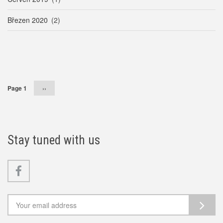
Březen 2020
(2)
Pagination
Page 1
Následující
››
stránka
Stay tuned with us
Facebook