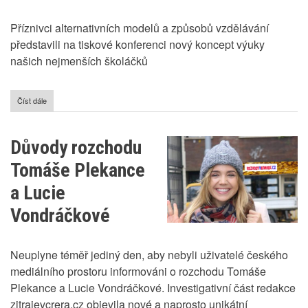
Příznivci alternativních modelů a způsobů vzdělávání
představili na tiskové konferenci nový koncept výuky
našich nejmenších školáčků
Číst dále
o
Jeskynní
školky
-
Důvody rozchodu
nový
model
Tomáše Plekance
vzdělávání
dětí
a Lucie
Vondráčkové
Neuplyne téměř jediný den, aby nebyli uživatelé českého
mediálního prostoru informováni o rozchodu Tomáše
Plekance a Lucie Vondráčkové. Investigativní část redakce
zitrajevcrera.cz objevila nové a naprosto unikátní