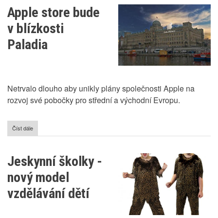
elektřinu
Apple store bude
mohou
být
v blízkosti
brzy
nižší!
Paladia
Dočkáme
se?
Netrvalo dlouho aby unikly plány společnosti Apple na
rozvoj své pobočky pro střední a východní Evropu.
Číst dále
o
Apple
store
bude
Jeskynní školky -
v
blízkosti
nový model
Paladia
vzdělávání dětí