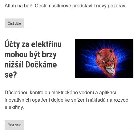
Alláh na bar!! Čeští muslimové představili nový pozdrav.
Číst dále
o
Čeští
muslimové
chtějí
Účty za elektřinu
lépe
splynout
mohou být brzy
s
většinou
nižší! Dočkáme
se?
Důslednou kontrolou elektrického vedení a aplikací
inovativních opatření dojde ke snížení nákladů na rozvod
elektřiny.
Číst dále
o
Účty
za