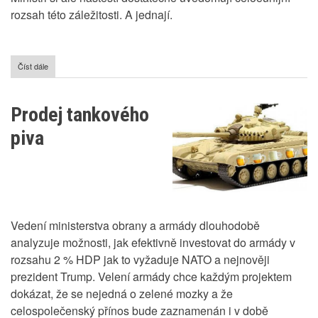
rozsah této záležitosti. A jednají.
Číst dále
o
Změna
ve
složení
Prodej tankového
piva
-
piva
zlevnění
na
obzoru
Vedení ministerstva obrany a armády dlouhodobě
analyzuje možnosti, jak efektivně investovat do armády v
rozsahu 2 % HDP jak to vyžaduje NATO a nejnověji
prezident Trump. Velení armády chce každým projektem
dokázat, že se nejedná o zelené mozky a že
celospolečenský přínos bude zaznamenán i v době