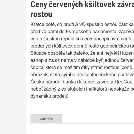
Ceny červených kšiltovek závr
rostou
Krátce poté, co hnutí ANO spustilo ostrou část 
před volbami do Evropského parlamentu, zachvát
celou Českou republiku červenočepicová mánie.
prodaných kšiltovek denně roste geometrickou ř
Situace dospěla tak daleko, že ani největší tuze
eshop alza.cz nemá v nabídce byť jedinou červe
čepici, která se mezitím díky strmě rostoucí ceně,
obrázek, stala symbolem společenského postave
Česká národní banka dokonce zavedla RedCap 
neboť žádný z existujících indikátorů nedokáže p
dynamiku prodejů.
Číst dále
o
Ceny
červených
kšiltovek