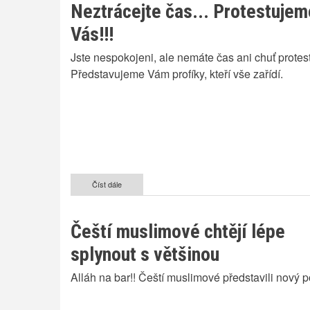
Neztrácejte čas... Protestujem
závratně
rostou
Vás!!!
Jste nespokojeni, ale nemáte čas ani chuť protes
Představujeme Vám profíky, kteří vše zařídí.
Číst dále
o
Neztrácejte
čas...
Protestujeme
Čeští muslimové chtějí lépe
za
Vás!!!
splynout s většinou
Alláh na bar!! Čeští muslimové představili nový p