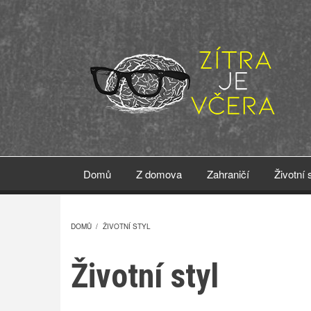
Přejít
k
hlavnímu
obsahu
Domů
Z domova
Zahraničí
Životní 
DOMŮ
/
ŽIVOTNÍ STYL
DROBEČKOVÁ
Životní styl
NAVIGACE