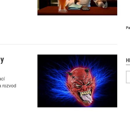
P
Pa
zy
H
H
ací
a rozvod