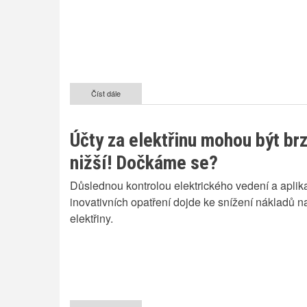
Číst dále
o
Čeští
muslimové
chtějí
Účty za elektřinu mohou být br
lépe
splynout
nižší! Dočkáme se?
s
většinou
Důslednou kontrolou elektrického vedení a aplik
inovativních opatření dojde ke snížení nákladů n
elektřiny.