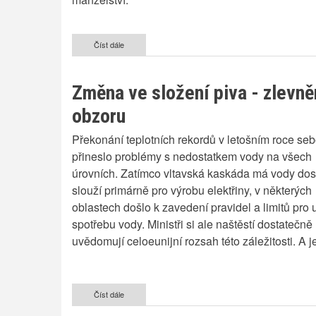
Číst dále
o
Důvody
rozchodu
Tomáše
Změna ve složení piva - zlevně
Plekance
a
obzoru
Lucie
Vondráčkové
Překonání teplotních rekordů v letošním roce se
přineslo problémy s nedostatkem vody na všech
úrovních. Zatímco vltavská kaskáda má vody dost
slouží primárně pro výrobu elektřiny, v některých
oblastech došlo k zavedení pravidel a limitů pro 
spotřebu vody. Ministři si ale naštěstí dostatečně
uvědomují celoeunijní rozsah této záležitosti. A j
Číst dále
o
Změna