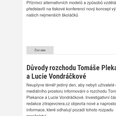
Příznivci alternativních modelů a způsobů vzděl
představili na tiskové konferenci nový koncept v
našich nejmenších školáčků
Číst dále
o
Jeskynní
školky
-
Důvody rozchodu Tomáše Plek
nový
model
a Lucie Vondráčkové
vzdělávání
dětí
Neuplyne téměř jediný den, aby nebyli uživatelé
mediálního prostoru informováni o rozchodu To
Plekance a Lucie Vondráčkové. Investigativní čá
redakce zitrajevcrera.cz objevila nové a naprosto
informace, které odhalují pozadí tohoto rozpadu
manželství.