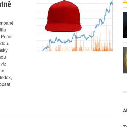
atně
kampaně
ila
 Počet
adou.
mský
nou
 viz
ní.
Index,
opsat
A
Z