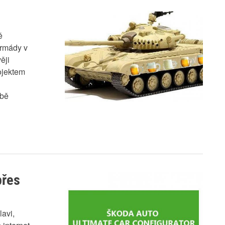
ě
armády v
ěji
ojektem
obě
přes
lavi,