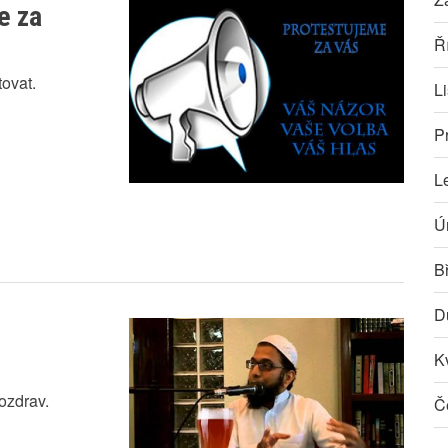
e za
Ř
tovat.
L
P
L
Ú
B
D
K
ozdrav.
Č