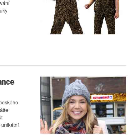
ávání
ýuky
ance
 českého
máše
st
 unikátní