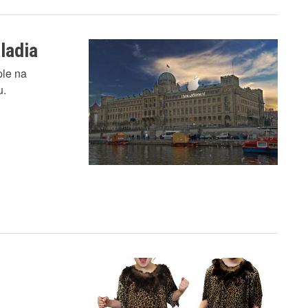
ladia
ple na
u.