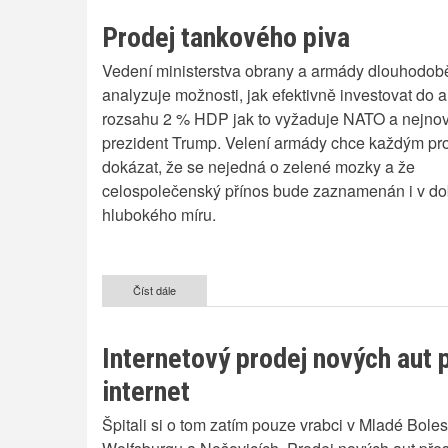
ve
složení
Prodej tankového piva
piva
-
Vedení ministerstva obrany a armády dlouhodob
zlevnění
na
analyzuje možnosti, jak efektivně investovat do 
obzoru
rozsahu 2 % HDP jak to vyžaduje NATO a nejnov
prezident Trump. Velení armády chce každým pr
dokázat, že se nejedná o zelené mozky a že
celospolečenský přínos bude zaznamenán i v d
hlubokého míru.
Číst dále
o
Prodej
tankového
piva
Internetový prodej nových aut 
internet
Špitali si o tom zatím pouze vrabci v Mladé Boles