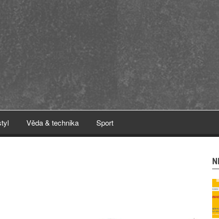
styl
Věda & technika
Sport
N