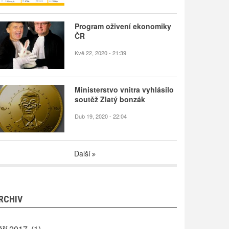
Program oživení ekonomiky
ČR
Kvě 22, 2020 - 21:39
Ministerstvo vnitra vyhlásilo
soutěž Zlatý bonzák
Dub 19, 2020 - 22:04
Další
RCHIV
áří 2017
(1)