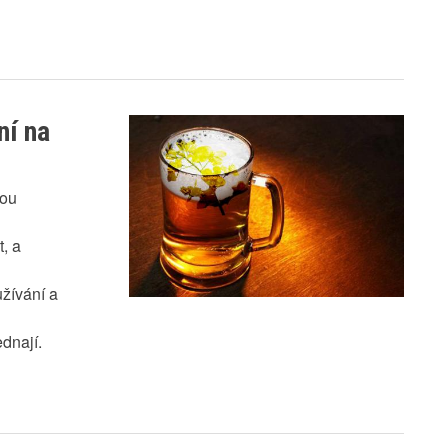
ní na
bou
, a
užívání a
ednají.