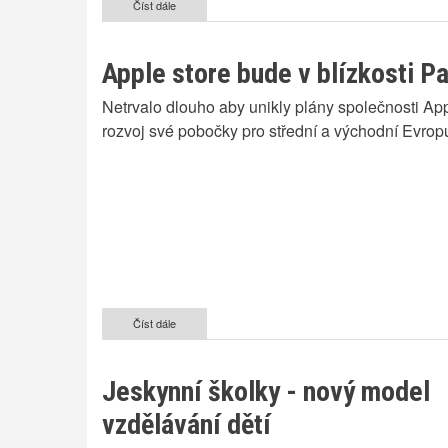
Číst dále
o
Účty
za
elektřinu
Apple store bude v blízkosti Pa
mohou
být
Netrvalo dlouho aby unikly plány společnosti Ap
brzy
nižší!
rozvoj své pobočky pro střední a východní Evrop
Dočkáme
se?
Číst dále
o
Apple
store
bude
Jeskynní školky - nový model
v
blízkosti
vzdělávání dětí
Paladia