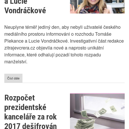
a Lucie
Vondráčkové
Neuplyne téměř jediný den, aby nebyli uživatelé českého
mediálního prostoru informováni o rozchodu Tomáše
Plekance a Lucie Vondráčkové. Investigativní část redakce
zitrajevcrera.cz objevila nové a naprosto unikátní
informace, které odhalují pozadí tohoto rozpadu
manželství.
Číst dále
o
Důvody
rozchodu
Tomáše
Rozpočet
Plekance
a
prezidentské
Lucie
Vondráčkové
kanceláře za rok
2017 dešifrován