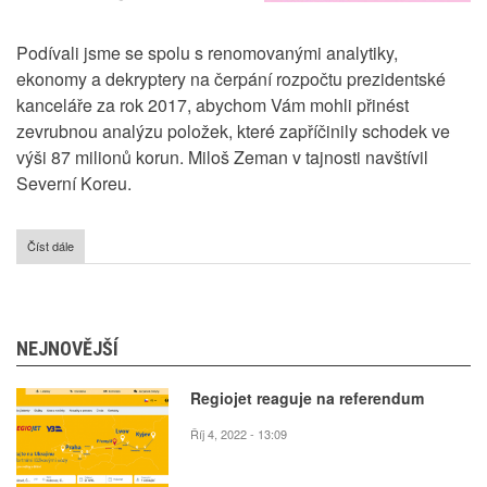
Podívali jsme se spolu s renomovanými analytiky,
ekonomy a dekryptery na čerpání rozpočtu prezidentské
kanceláře za rok 2017, abychom Vám mohli přinést
zevrubnou analýzu položek, které zapříčinily schodek ve
výši 87 milionů korun. Miloš Zeman v tajnosti navštívil
Severní Koreu.
Číst dále
o
Rozpočet
prezidentské
kanceláře
za
rok
NEJNOVĚJŠÍ
2017
dešifrován
Regiojet reaguje na referendum
Říj 4, 2022 - 13:09