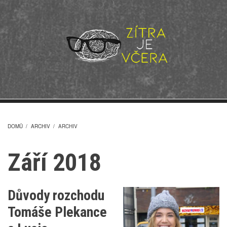
Přejít
k
hlavnímu
obsahu
DOMŮ
/
ARCHIV
/
ARCHIV
DROBEČKOVÁ
Září 2018
NAVIGACE
Důvody rozchodu
Tomáše Plekance