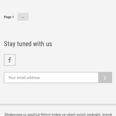
Pagination
Page 1
Následující
››
stránka
Stay tuned with us
Facebook
Zitrajevcera.cz používá fiktivní jména ve všech svých zprávách, kromě