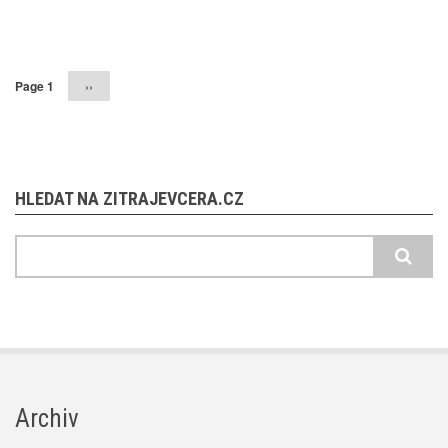
Pagination
Page 1
Následující
››
stránka
HLEDAT NA ZITRAJEVCERA.CZ
Hledat
Archiv