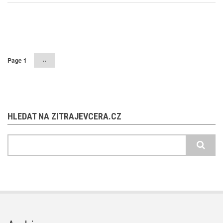
Pagination
Page 1
Následující
››
stránka
HLEDAT NA ZITRAJEVCERA.CZ
Hledat