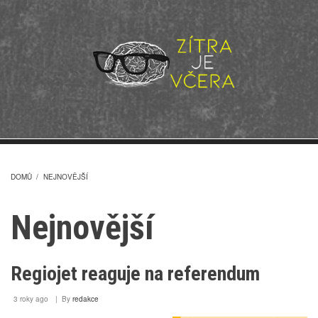
Přejít
k
hlavnímu
obsahu
DOMŮ
/
NEJNOVĚJŠÍ
DROBEČKOVÁ
Nejnovější
NAVIGACE
Regiojet reaguje na referendum
3 roky ago
By
redakce