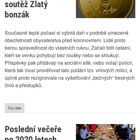
soutěž Zlatý
bonzák
Současné teplé počasí si vybírá daň v podobě omezené
obezřetnosti obyvatelstva před koronovirem. Lidé proto
berou spravedlnost do vlastních rukou. Začali fotit ostatní,
kteří se venku pohybují bez roušky nebo se shlukují.
Příspěvky pak přidávají na sociální sítě, nebo volají policii,
která tak musí prověřovat tato podání tzv. virových milicí, a
úplně proto rezignovala na vyšetřování „bežných“ trestných
činů a přestupků.
Číst dále
o
Ministerstvo
vnitra
vyhlásilo
Poslední večeře
soutěž
Zlatý
po 2020 letech
bonzák