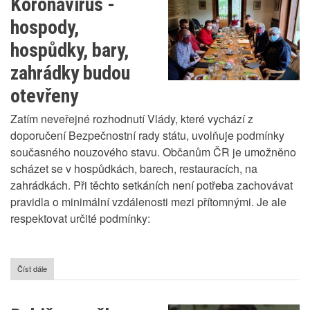
Koronavirus -
2020
letech
hospody,
hospůdky, bary,
zahrádky budou
otevřeny
Zatím neveřejné rozhodnutí Vlády, které vychází z
doporučení Bezpečnostní rady státu, uvolňuje podmínky
současného nouzového stavu. Občanům ČR je umožněno
scházet se v hospůdkách, barech, restauracích, na
zahrádkách. Při těchto setkáních není potřeba zachovávat
pravidla o minimální vzdálenosti mezi přítomnými. Je ale
respektovat určité podmínky:
Číst dále
o
Koronavirus
-
hospody,