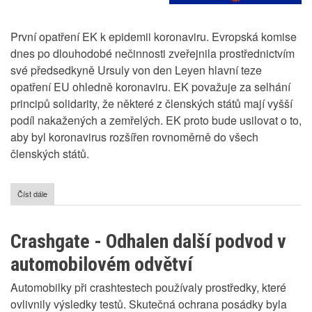
První opatření EK k epidemii koronaviru. Evropská komise
dnes po dlouhodobé nečinnosti zveřejnila prostřednictvím
své předsedkyně Ursuly von den Leyen hlavní teze
opatření EU ohledně koronaviru. EK považuje za selhání
principů solidarity, že některé z členských států mají vyšší
podíl nakažených a zemřelých. EK proto bude usilovat o to,
aby byl koronavirus rozšířen rovnoměrně do všech
členských států.
Číst dále
o
Plán
EK
na
Crashgate - Odhalen další podvod v
boj
s
automobilovém odvětví
epidemií
koronaviru
Automobilky při crashtestech používaly prostředky, které
ovlivnily výsledky testů. Skutečná ochrana posádky byla