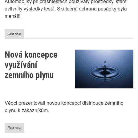
Automobilky při crashtestech používaly prostředky, které
ovlivnily výsledky testů. Skutečná ochrana posádky byla
menší!!
Číst dále
o
Crashgate
-
Odhalen
Nová koncepce
další
podvod
využívání
v
automobilovém
zemního plynu
odvětví
Vědci prezentovali novou koncepci distribuce zemního
plynu k zákazníkům.
Číst dále
o
Nová