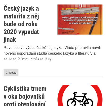
koncepce
využívání
Český jazyk a
zemního
plynu
maturita z něj
bude od roku
2020 vypadat
jinak
Revoluce ve výuce českého jazyka. Vláda připravila návrh
nového uspořádání studia českého jazyka a literatury a
související maturitní zkoušky.
Číst dále
o
Český
jazyk
a
Cyklistika trnem
maturita
z
v oku bojovníků
něj
bude
proti oteplování
od