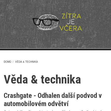
Přejít
k
hlavnímu
obsahu
DOMŮ
/
VĚDA & TECHNIKA
DROBEČKOVÁ
Věda & technika
NAVIGACE
Crashgate - Odhalen další podvod v
automobilovém odvětví