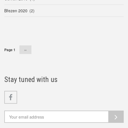
Březen 2020
(2)
Pagination
Page 1
Následující
››
stránka
Stay tuned with us
Facebook