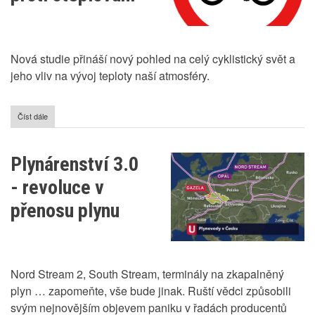
roku
2020
vypadat
jinak
Nová studie přináší nový pohled na celý cyklistický svět a
jeho vliv na vývoj teploty naší atmosféry.
Číst dále
o
Cyklistika
trnem
v
Plynárenství 3.0
oku
bojovníků
- revoluce v
proti
oteplování
přenosu plynu
Nord Stream 2, South Stream, terminály na zkapalněný
plyn … zapomeňte, vše bude jinak. Ruští vědci způsobili
svým nejnovějším objevem paniku v řadách producentů