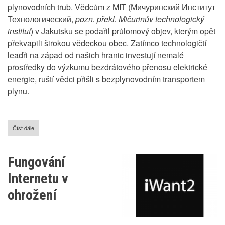
plynovodních trub. Vědcům z MIT (Мичуринский Институт
Технологический,
pozn. překl. Mičurinův technologický
institut
) v Jakutsku se podařil průlomový objev, kterým opět
překvapili širokou vědeckou obec. Zatímco technologičtí
leadři na západ od našich hranic investují nemalé
prostředky do výzkumu bezdrátového přenosu elektrické
energie, ruští vědci přišli s bezplynovodním transportem
plynu.
Číst dále
o
Plynárenství
3.0
-
Fungování
revoluce
v
Internetu v
přenosu
plynu
ohrožení