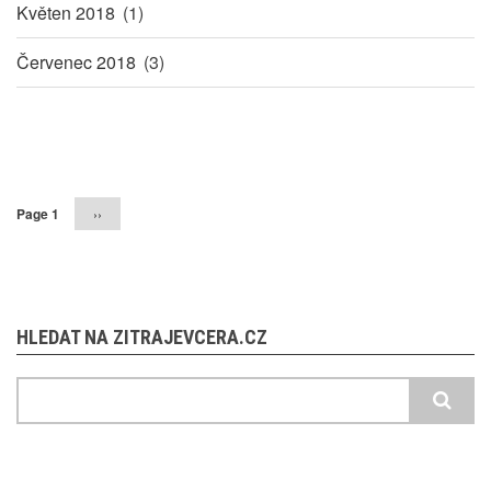
Květen 2018
(1)
Červenec 2018
(3)
Pagination
Page 1
Následující
››
stránka
HLEDAT NA ZITRAJEVCERA.CZ
Hledat