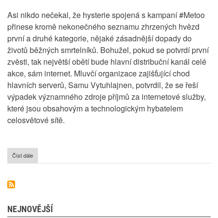
Asi nikdo nečekal, že hysterie spojená s kampaní #Metoo
přinese kromě nekonečného seznamu zhrzených hvězd
první a druhé kategorie, nějaké zásadnější dopady do
životů běžných smrtelníků. Bohužel, pokud se potvrdí první
zvěsti, tak největší obětí bude hlavní distribuční kanál celé
akce, sám internet. Mluvčí organizace zajišťující chod
hlavních serverů, Samu Vytuhlajnen, potvrdil, že se řeší
výpadek významného zdroje příjmů za internetové služby,
které jsou obsahovým a technologickým hybatelem
celosvětové sítě.
Číst dále
o
Fungování
Internetu
v
ohrožení
NEJNOVĚJŠÍ