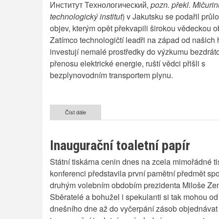
Институт Технологический,
pozn. překl. Mičuri
technologický institut
) v Jakutsku se podařil prů
objev, kterým opět překvapili širokou vědeckou o
Zatímco technologičtí leadři na západ od našich 
investují nemalé prostředky do výzkumu bezdrá
přenosu elektrické energie, ruští vědci přišli s
bezplynovodním transportem plynu.
Číst dále
o
Plynárenství
3.0
-
Inaugurační toaletní papír
revoluce
v
Státní tiskárna cenin dnes na zcela mimořádné t
přenosu
plynu
konferenci představila první pamětní předmět sp
druhým volebním obdobím prezidenta Miloše Ze
Sběratelé a bohužel i spekulanti si tak mohou od
dnešního dne až do vyčerpání zásob objednávat