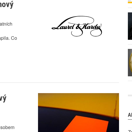
nový
atních
pila. Co
vý
A
působem
Z