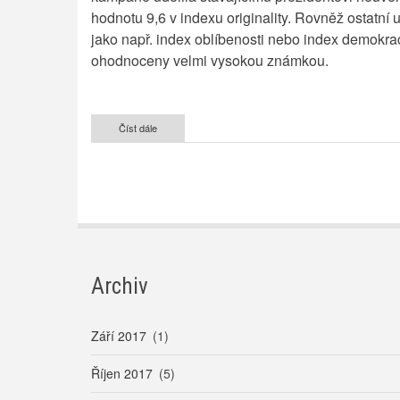
hodnotu 9,6 v indexu originality. Rovněž ostatní 
jako např. index oblíbenosti nebo index demokra
ohodnoceny velmi vysokou známkou.
Číst dále
o
Prezidentské
volby
v
Rusku
-
kampaň
plná
překvapení
Archiv
Září 2017
(1)
Říjen 2017
(5)