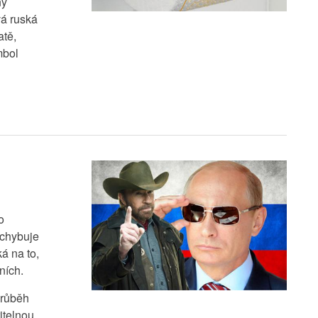
ný
vá ruská
atě,
mbol
o
ochybuje
á na to,
ních.
průběh
itelnou