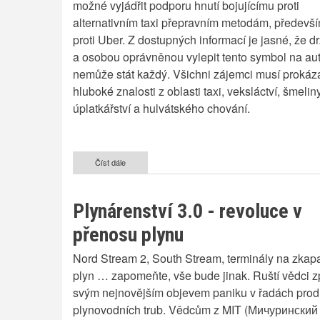
možné vyjádřit podporu hnutí bojujícímu proti
alternativním taxi přepravním metodám, předevš
proti Uber. Z dostupných informací je jasné, že d
a osobou oprávněnou vylepit tento symbol na au
nemůže stát každý. Všichni zájemci musí prokáz
hluboké znalosti z oblasti taxi, veksláctví, šmeliny
úplatkářství a hulvátského chování.
Číst dále
o
Odhalení
tajného
řádu
Plynárenství 3.0 - revoluce v
-
Oranžový
přenosu plynu
čtvereček
na
Nord Stream 2, South Stream, terminály na zkap
vozidle
má
plyn … zapomeňte, vše bude jinak. Ruští vědci z
skrytý
svým nejnovějším objevem paniku v řadách pro
význam
plynovodních trub. Vědcům z MIT (Мичуринский