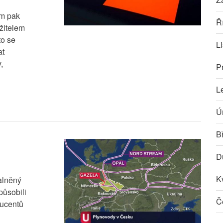
ím pak
Ř
ržitelem
to se
L
at
,
P
L
Ú
B
D
K
alněný
působili
Č
ducentů