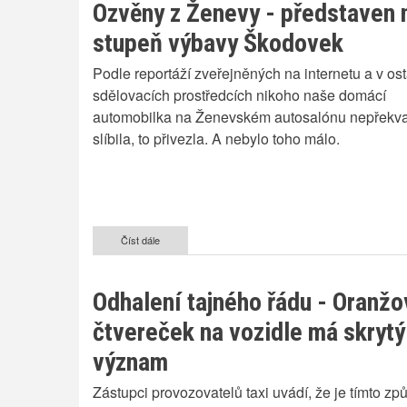
Ozvěny z Ženevy - představen 
stupeň výbavy Škodovek
Podle reportáží zveřejněných na internetu a v ost
sdělovacích prostředcích nikoho naše domácí
automobilka na Ženevském autosalónu nepřekva
slíbila, to přivezla. A nebylo toho málo.
Číst dále
o
Ozvěny
z
Ženevy
Odhalení tajného řádu - Oranžo
-
představen
čtvereček na vozidle má skrytý
nový
stupeň
význam
výbavy
Škodovek
Zástupci provozovatelů taxi uvádí, že je tímto z