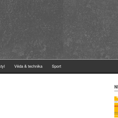
styl
Věda & technika
Sport
N