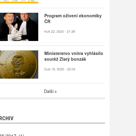
Program oživení ekonomiky
ČR
Kvě 22, 2020 - 21:39
Ministerstvo vnitra vyhlásilo
soutěž Zlatý bonzák
Dub 19, 2020 - 22:04
Další
RCHIV
áří 2017
(1)