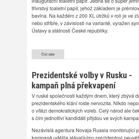
inaugurační toaletní papír. Jedná se o super jem
třívrstvý toaletní papír, jehož základem je prémio
bavlna. Na každém z 200 XL útržků v roli je ve zl
nebo stříbře, v závislosti na variantě, vyražen sy
Ústavy a státnosti České republiky.
Číst dále
o
Inaugurační
toaletní
papír
Prezidentské volby v Rusku -
kampaň plná překvapení
V ruské společnosti každým dnem, který zbývá d
prezidentského klání roste nervozita. Nikdo nep
o vítězi demokratických voleb. Celý národ ale ček
s čím jednotliví kandidáti přijdou ve svých kampa
Nezávislá agentura Novaja Russia monitorující 
kampaně udělila stávajícímu prezidentovi neuvěř