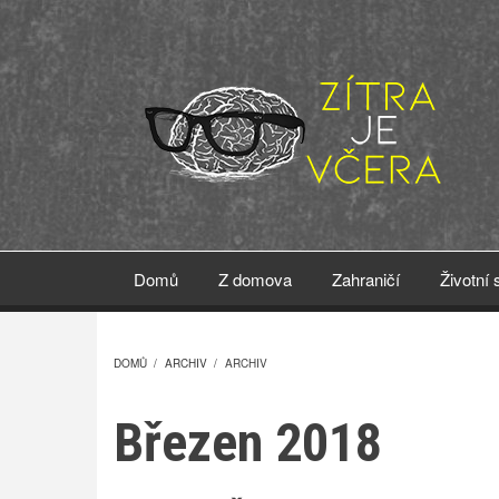
Přejít
k
hlavnímu
obsahu
Domů
Z domova
Zahraničí
Životní 
DOMŮ
/
ARCHIV
/
ARCHIV
DROBEČKOVÁ
Březen 2018
NAVIGACE