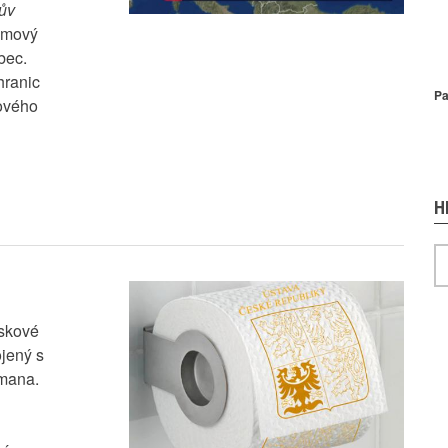
nův
P
lomový
bec.
hranic
Pa
tového
H
H
iskové
ojený s
mana.