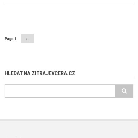
Pagination
Page 1
Následující
››
stránka
HLEDAT NA ZITRAJEVCERA.CZ
Hledat