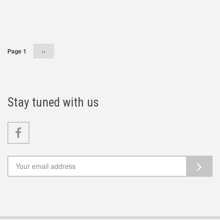
Pagination
Page 1
Následující
››
stránka
Stay tuned with us
Facebook