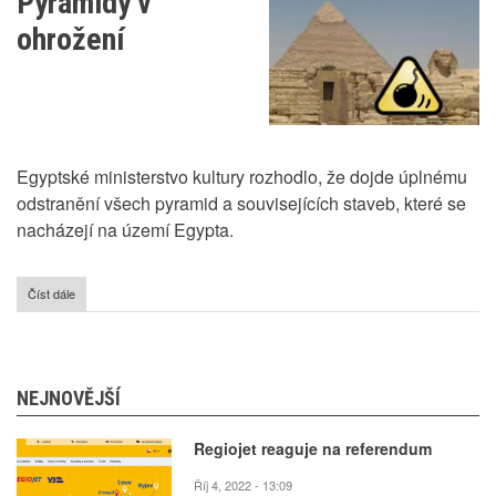
Pyramidy v
závratně
rostou
ohrožení
Egyptské ministerstvo kultury rozhodlo, že dojde úplnému
odstranění všech pyramid a souvisejících staveb, které se
nacházejí na území Egypta.
Číst dále
o
Pyramidy
v
ohrožení
NEJNOVĚJŠÍ
Regiojet reaguje na referendum
Říj 4, 2022 - 13:09