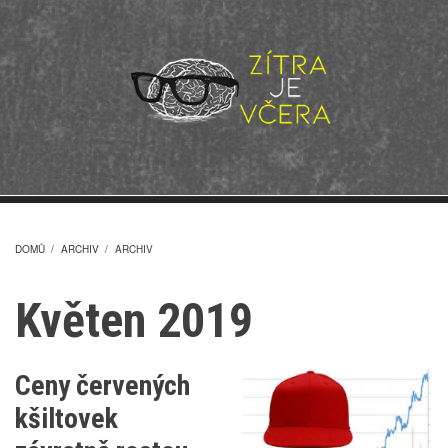
Přejít
k
hlavnímu
obsahu
DOMŮ
/
ARCHIV
/
ARCHIV
DROBEČKOVÁ
Květen 2019
NAVIGACE
Ceny červených
kšiltovek