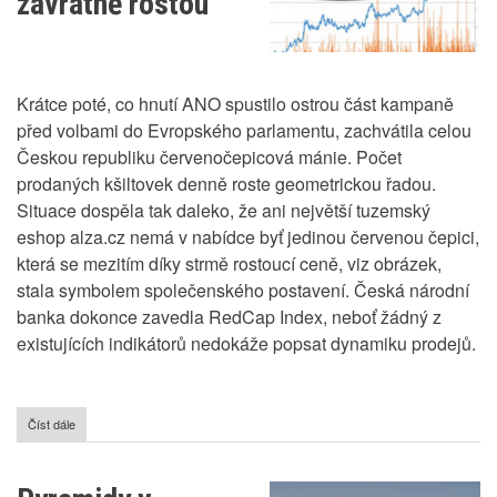
závratně rostou
Krátce poté, co hnutí ANO spustilo ostrou část kampaně
před volbami do Evropského parlamentu, zachvátila celou
Českou republiku červenočepicová mánie. Počet
prodaných kšiltovek denně roste geometrickou řadou.
Situace dospěla tak daleko, že ani největší tuzemský
eshop alza.cz nemá v nabídce byť jedinou červenou čepici,
která se mezitím díky strmě rostoucí ceně, viz obrázek,
stala symbolem společenského postavení. Česká národní
banka dokonce zavedla RedCap Index, neboť žádný z
existujících indikátorů nedokáže popsat dynamiku prodejů.
Číst dále
o
Ceny
červených
kšiltovek