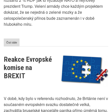
rozsahu 2 % HDP jak to vyžaduje NATO a nejnověji
prezident Trump. Velení armády chce každým projektem
dokázat, že se nejedná o zelené mozky a že
celospolečenský přínos bude zaznamenán i v době
hlubokého míru.
Číst dále
o
Prodej
tankového
piva
Reakce Evropské
komise na
BREXIT
V době, kdy bylo v referendu rozhodnuto, že Británie není v
současném evropském svazku dostatečně velká,
zachvátila bruselské kanceláře panika přímo úměrná tomu,