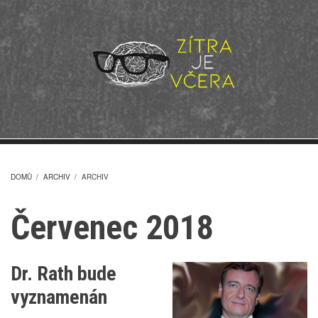
Přejít
k
hlavnímu
obsahu
DOMŮ
/
ARCHIV
/
ARCHIV
DROBEČKOVÁ
Červenec 2018
NAVIGACE
Dr. Rath bude
vyznamenán