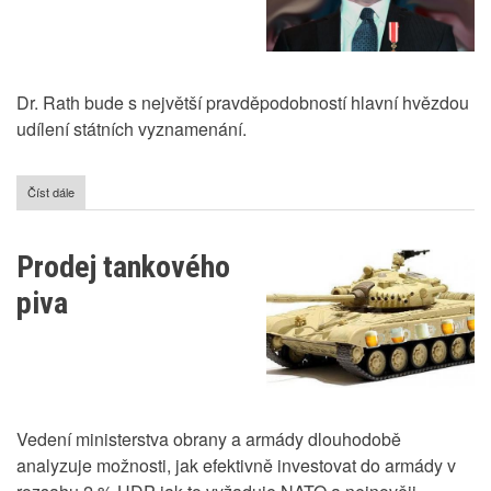
Dr. Rath bude s největší pravděpodobností hlavní hvězdou
udílení státních vyznamenání.
Číst dále
o
Dr.
Rath
bude
Prodej tankového
vyznamenán
piva
Vedení ministerstva obrany a armády dlouhodobě
analyzuje možnosti, jak efektivně investovat do armády v