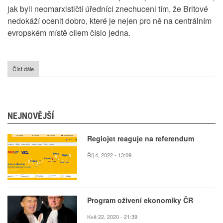
jak byli neomarxističtí úředníci znechuceni tím, že Britové
nedokáží ocenit dobro, které je nejen pro ně na centrálním
evropském místě cílem číslo jedna.
Číst dále
o
Reakce
Evropské
komise
na
BREXIT
NEJNOVĚJŠÍ
Regiojet reaguje na referendum
Říj 4, 2022 - 13:09
Program oživení ekonomiky ČR
Kvě 22, 2020 - 21:39