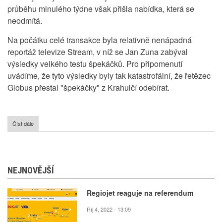
průběhu minulého týdne však přišla nabídka, která se
neodmítá.
Na počátku celé transakce byla relativně nenápadná
reportáž televize
Stream
, v níž se Jan Zuna zabýval
výsledky velkého testu špekáčků. Pro připomenutí
uvádíme, že tyto výsledky byly tak katastrofální, že řetězec
Globus přestal "špekáčky" z Krahulčí odebírat.
Číst dále
o
Seznam
mění
majitele!!!
NEJNOVĚJŠÍ
Regiojet reaguje na referendum
Říj 4, 2022 - 13:09