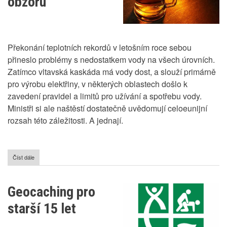
obzoru
Překonání teplotních rekordů v letošním roce sebou
přineslo problémy s nedostatkem vody na všech úrovních.
Zatímco vltavská kaskáda má vody dost, a slouží primárně
pro výrobu elektřiny, v některých oblastech došlo k
zavedení pravidel a limitů pro užívání a spotřebu vody.
Ministři si ale naštěstí dostatečně uvědomují celoeunijní
rozsah této záležitosti. A jednají.
Číst dále
o
Změna
ve
složení
Geocaching pro
piva
-
starší 15 let
zlevnění
na
obzoru