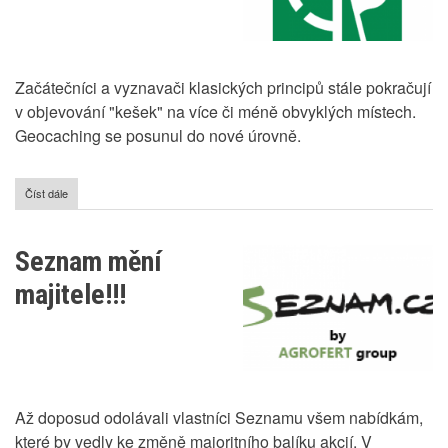
Začátečníci a vyznavači klasických principů stále pokračují
v objevování "kešek" na více či méně obvyklých místech.
Geocaching se posunul do nové úrovně.
Číst dále
o
Geocaching
pro
starší
Seznam mění
15
let
majitele!!!
Až doposud odolávali vlastníci Seznamu všem nabídkám,
které by vedly ke změně majoritního balíku akcií. V