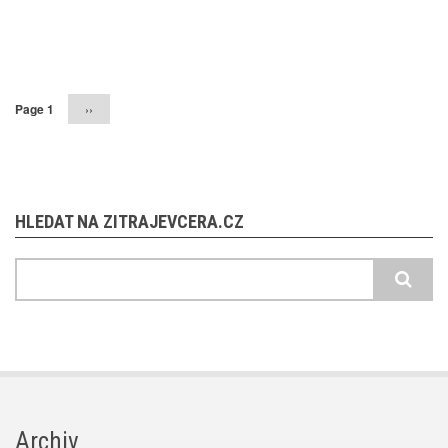
Pagination
Page 1
Následující
››
stránka
HLEDAT NA ZITRAJEVCERA.CZ
Hledat
Archiv