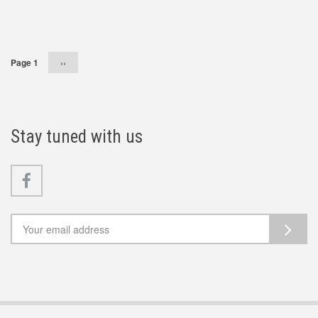
Pagination
Page 1
Následující
››
stránka
Stay tuned with us
Facebook