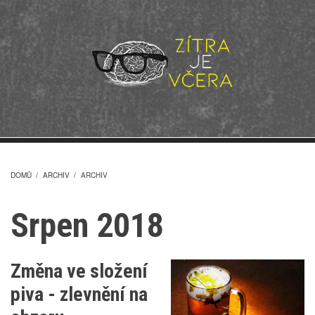
Přejít
k
hlavnímu
obsahu
DOMŮ
/
ARCHIV
/
ARCHIV
DROBEČKOVÁ
Srpen 2018
NAVIGACE
Změna ve složení
piva - zlevnění na