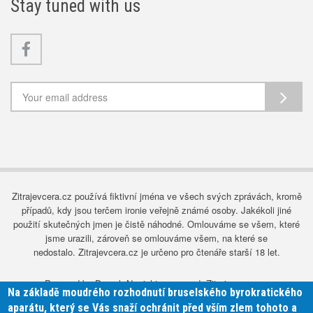
Stay tuned with us
Facebook
Zitrajevcera.cz používá fiktivní jména ve všech svých zprávách, kromě
případů, kdy jsou terčem ironie veřejně známé osoby. Jakékoli jiné
použití skutečných jmen je čistě náhodné. Omlouváme se všem, které
jsme urazili, zároveň se omlouváme všem, na které se
nedostalo. Zitrajevcera.cz je určeno pro čtenáře starší 18 let.
Powered by Drupal. No rights reserved, Zitrajevcera.cz.
Na základě moudrého rozhodnutí bruselského byrokratického
aparátu, který se Vás snaží ochránit před vším zlem tohoto a