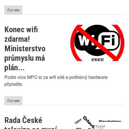
Číst dále
o
Účty
za
elektřinu
Konec wifi
mohou
být
zdarma!
brzy
nižší!
Ministerstvo
Dočkáme
se?
průmyslu má
plán...
Podle vize MPO si za wifi sítě a potřebný hardware
připlatíte.
Číst dále
o
Konec
wifi
zdarma!
Rada České
Ministerstvo
průmyslu