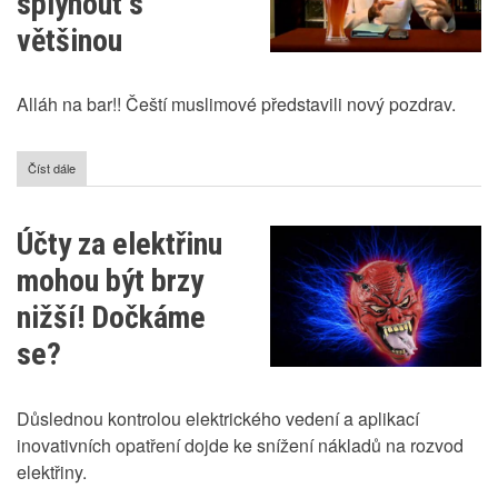
splynout s
většinou
Alláh na bar!! Čeští muslimové představili nový pozdrav.
Číst dále
o
Čeští
muslimové
chtějí
Účty za elektřinu
lépe
splynout
mohou být brzy
s
většinou
nižší! Dočkáme
se?
Důslednou kontrolou elektrického vedení a aplikací
inovativních opatření dojde ke snížení nákladů na rozvod
elektřiny.