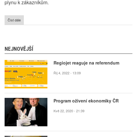
plynu k zákazníkům.
Číst dále
o
Nová
koncepce
využívání
zemního
plynu
NEJNOVĚJŠÍ
Regiojet reaguje na referendum
Říj 4, 2022 - 13:09
Program oživení ekonomiky ČR
Kvě 22, 2020 - 21:39