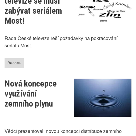
televize se musí
má
plán...
zabývat seriálem
Most!
Rada České televize řeší požadavky na pokračování
seriálu Most.
Číst dále
o
Rada
České
televize
Nová koncepce
se
musí
využívání
zabývat
seriálem
zemního plynu
Most!
Vědci prezentovali novou koncepci distribuce zemního