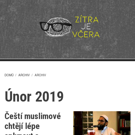
Přejít
k
hlavnímu
obsahu
DOMŮ
/
ARCHIV
/
ARCHIV
DROBEČKOVÁ
Únor 2019
NAVIGACE
Čeští muslimové
chtějí lépe