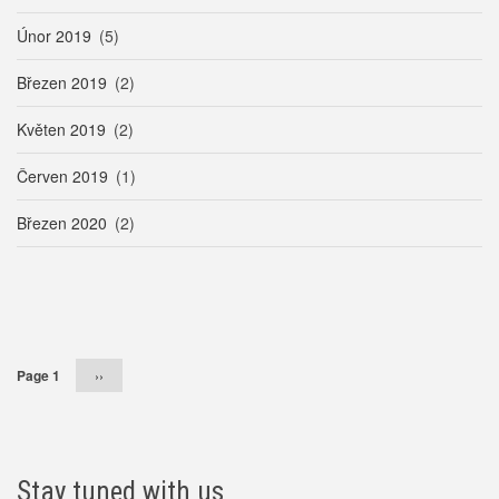
Únor 2019
(5)
Březen 2019
(2)
Květen 2019
(2)
Červen 2019
(1)
Březen 2020
(2)
Pagination
Page 1
Následující
››
stránka
Stay tuned with us