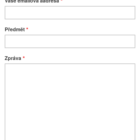
Vaše emailová aadresa
Předmět
Zpráva