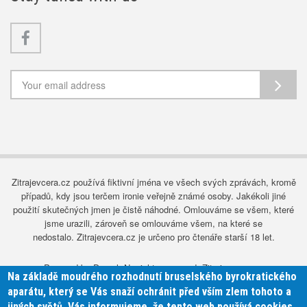
Facebook
Zitrajevcera.cz používá fiktivní jména ve všech svých zprávách, kromě
případů, kdy jsou terčem ironie veřejně známé osoby. Jakékoli jiné
použití skutečných jmen je čistě náhodné. Omlouváme se všem, které
jsme urazili, zároveň se omlouváme všem, na které se
nedostalo. Zitrajevcera.cz je určeno pro čtenáře starší 18 let.
Powered by Drupal. No rights reserved, Zitrajevcera.cz.
Na základě moudrého rozhodnutí bruselského byrokratického
aparátu, který se Vás snaží ochránit před vším zlem tohoto a
Advertise with us
jiných světů, Vás informujeme, že tento web používá cookies.