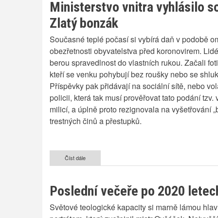
Ministerstvo vnitra vyhlásilo s
Zlatý bonzák
Současné teplé počasí si vybírá daň v podobě 
obezřetnosti obyvatelstva před koronovirem. Lidé
berou spravedlnost do vlastních rukou. Začali fotit
kteří se venku pohybují bez roušky nebo se shluk
Příspěvky pak přidávají na sociální sítě, nebo vol
policii, která tak musí prověřovat tato podání tzv.
milicí, a úplně proto rezignovala na vyšetřování 
trestných činů a přestupků.
Číst dále
o
Ministerstvo
vnitra
vyhlásilo
Poslední večeře po 2020 letec
soutěž
Zlatý
Světové teologické kapacity si marně lámou hla
bonzák