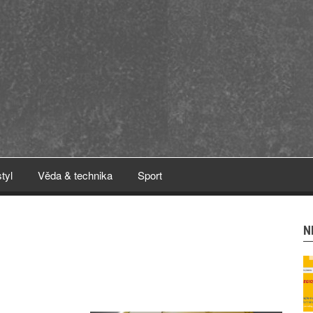
styl
Věda & technika
Sport
N