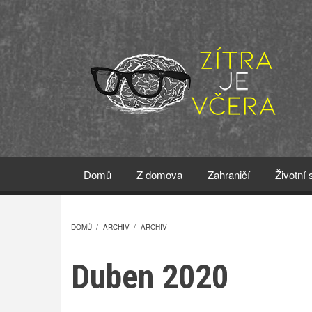
Přejít
k
hlavnímu
obsahu
Domů
Z domova
Zahraničí
Životní 
DOMŮ
/
ARCHIV
/
ARCHIV
DROBEČKOVÁ
Duben 2020
NAVIGACE