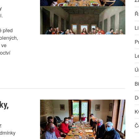
y
Ř
i.
L
ě před
volených,
P
m ve
octví
L
Ú
B
D
ky,
K
z
Č
odmínky