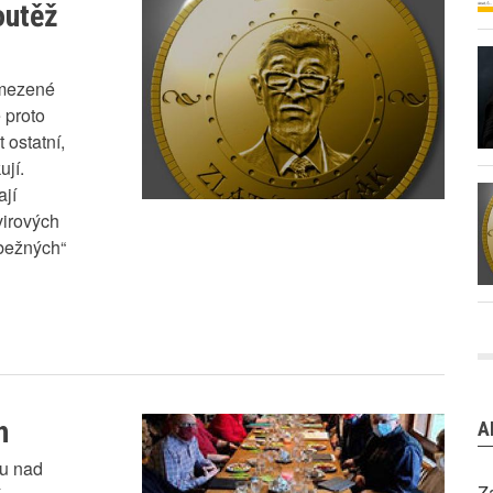
outěž
omezené
 proto
 ostatní,
ují.
ají
 virových
„bežných“
h
A
vu nad
Z