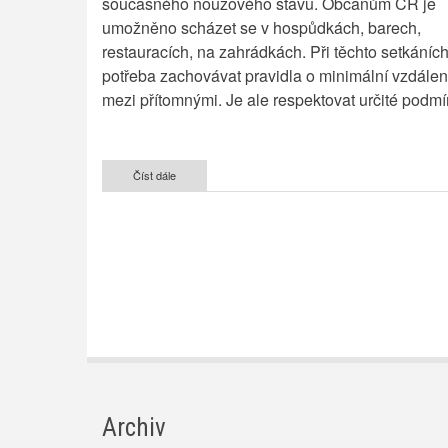
současného nouzového stavu. Občanům ČR je
umožněno scházet se v hospůdkách, barech,
restauracích, na zahrádkách. Při těchto setkáníc
potřeba zachovávat pravidla o minimální vzdálen
mezi přítomnými. Je ale respektovat určité podmí
Číst dále
o
Koronavirus
-
hospody,
hospůdky,
bary,
zahrádky
budou
otevřeny
Archiv