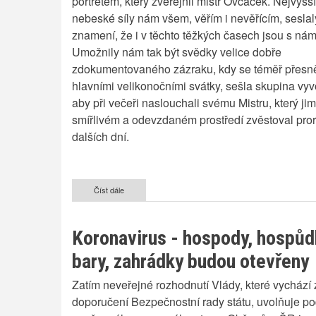
portrétem, který zveřejnil mistr Ovčáček. Nejvyšší
nebeské síly nám všem, věřím i nevěřícím, seslal
znamení, že i v těchto těžkých časech jsou s nám
Umožnily nám tak být svědky velice dobře
zdokumentovaného zázraku, kdy se téměř přesn
hlavními velikonočními svátky, sešla skupina vy
aby při večeři naslouchali svému Mistru, který ji
smířlivém a odevzdaném prostředí zvěstoval pror
dalších dní.
Číst dále
o
Poslední
večeře
po
Koronavirus - hospody, hospůd
2020
letech
bary, zahrádky budou otevřeny
Zatím neveřejné rozhodnutí Vlády, které vychází 
doporučení Bezpečnostní rady státu, uvolňuje p