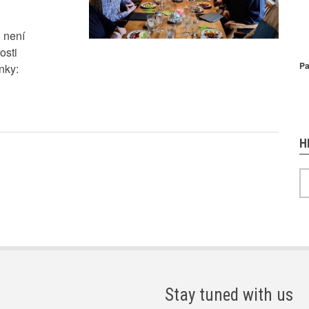
P
h není
osti
Pa
nky:
H
H
Stay tuned with us