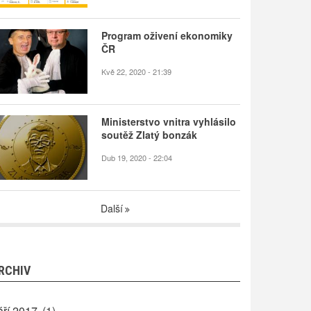
Program oživení ekonomiky
ČR
Kvě 22, 2020 - 21:39
Ministerstvo vnitra vyhlásilo
soutěž Zlatý bonzák
Dub 19, 2020 - 22:04
Další
RCHIV
áří 2017
(1)