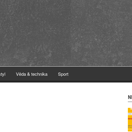
styl
Věda & technika
Sport
N