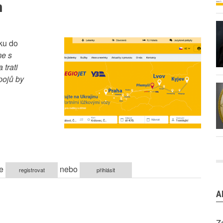
m
ku do
e s
trati
pojů by
te
nebo
registrovat
přihlásit
A
Z