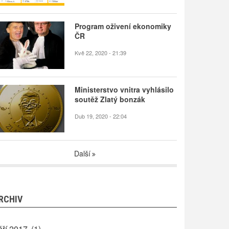
Program oživení ekonomiky
ČR
Kvě 22, 2020 - 21:39
Ministerstvo vnitra vyhlásilo
soutěž Zlatý bonzák
Dub 19, 2020 - 22:04
Další
RCHIV
áří 2017
(1)