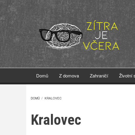
Přejít
k
hlavnímu
obsahu
Domů
Z domova
Zahraničí
Životní 
DOMŮ
/
KRALOVEC
DROBEČKOVÁ
Kralovec
NAVIGACE