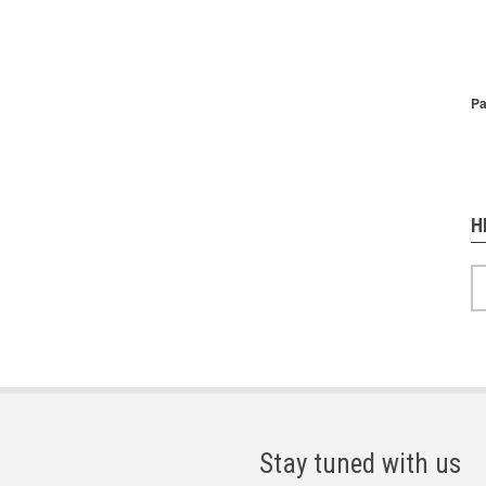
P
Pa
H
H
Stay tuned with us