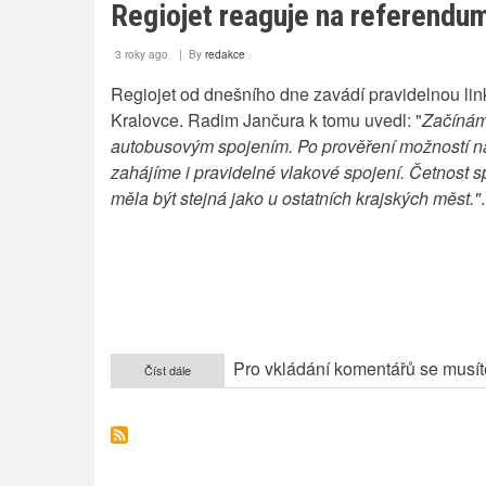
Regiojet reaguje na referendu
3 roky ago
By
redakce
Regiojet od dnešního dne zavádí pravidelnou lin
Kralovce. Radim Jančura k tomu uvedl: "
Začínám
autobusovým spojením. Po prověření možností na 
zahájíme i pravidelné vlakové spojení. Četnost s
měla být stejná jako u ostatních krajských měst."
.
Pro vkládání komentářů se musí
Číst dále
o
Regiojet
reaguje
na
referendum