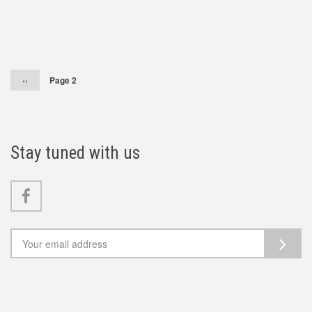
Pagination
Předchozí
‹‹
Page 2
stránka
Stay tuned with us
Facebook