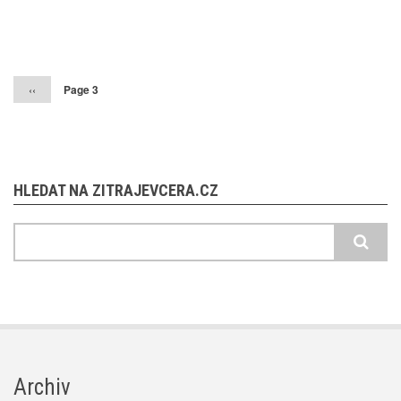
Pagination
Předchozí
‹‹
Page 3
stránka
HLEDAT NA ZITRAJEVCERA.CZ
Hledat
Archiv