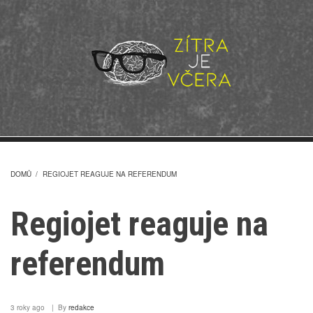
Přejít
k
hlavnímu
obsahu
DOMŮ
/
REGIOJET REAGUJE NA REFERENDUM
DROBEČKOVÁ
Regiojet reaguje na
NAVIGACE
referendum
3 roky ago
By
redakce