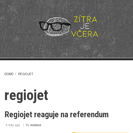
Přejít
k
hlavnímu
obsahu
DOMŮ
/
REGIOJET
DROBEČKOVÁ
regiojet
NAVIGACE
Regiojet reaguje na referendum
3 roky ago
By
redakce