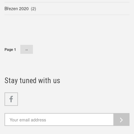
Březen 2020
(2)
Pagination
Page 1
Následující
››
stránka
Stay tuned with us
Facebook