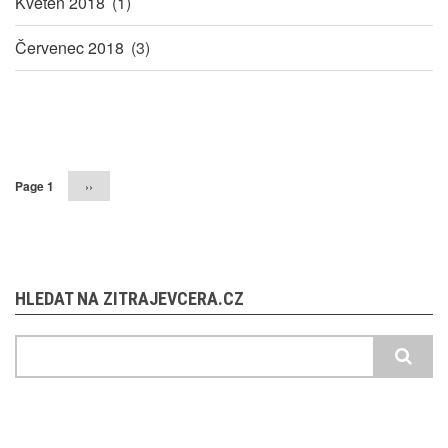
Květen 2018
(1)
Červenec 2018
(3)
Pagination
Page 1
Následující
››
stránka
HLEDAT NA ZITRAJEVCERA.CZ
Hledat