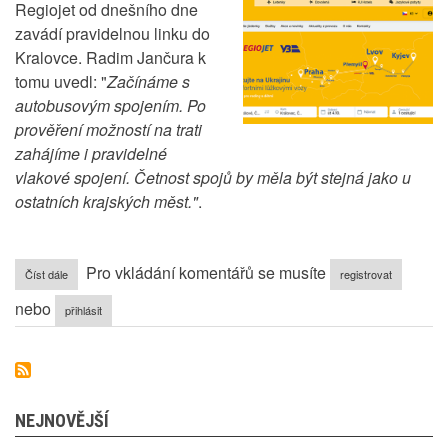
Regiojet od dnešního dne
zavádí pravidelnou linku do
Kralovce. Radim Jančura k
tomu uvedl: "
Začínáme s
autobusovým spojením. Po
prověření možností na trati
zahájíme i pravidelné
vlakové spojení. Četnost spojů by měla být stejná jako u
ostatních krajských měst."
.
Pro vkládání komentářů se musíte
Číst dále
o
registrovat
Regiojet
nebo
reaguje
přihlásit
na
referendum
NEJNOVĚJŠÍ