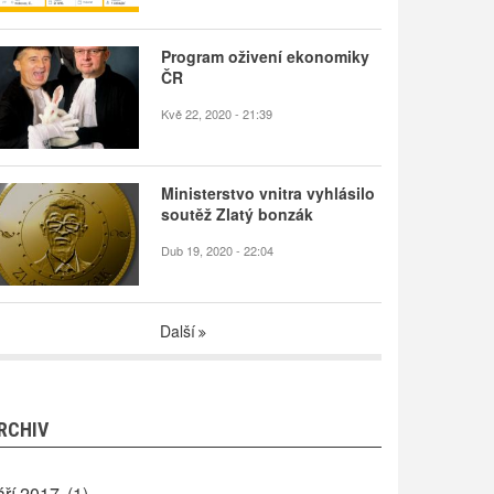
Program oživení ekonomiky
ČR
Kvě 22, 2020 - 21:39
Ministerstvo vnitra vyhlásilo
soutěž Zlatý bonzák
Dub 19, 2020 - 22:04
Další
RCHIV
áří 2017
(1)