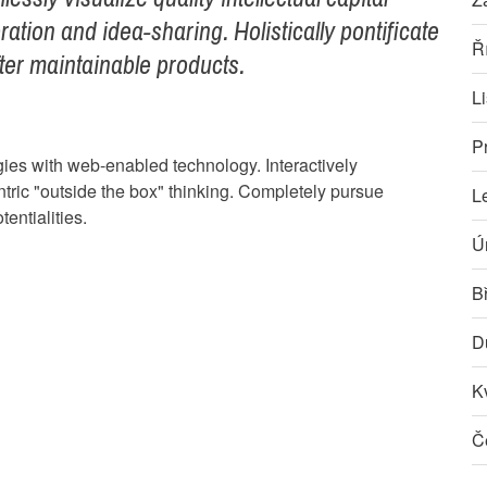
ration and idea-sharing. Holistically pontificate
Ř
fter maintainable products.
L
P
es with web-enabled technology. Interactively
ric "outside the box" thinking. Completely pursue
L
entialities.
Ú
B
D
K
Č