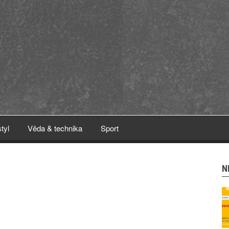
styl
Věda & technika
Sport
N