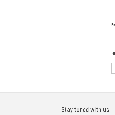
P
Pa
H
H
Stay tuned with us