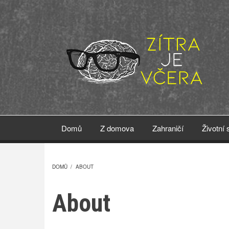
Přejít
k
hlavnímu
obsahu
Domů
Z domova
Zahraničí
Životní 
DOMŮ
/
ABOUT
DROBEČKOVÁ
About
NAVIGACE