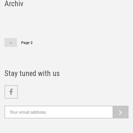
Archiv
Pagination
Předchozí
‹‹
Page 2
stránka
Stay tuned with us
Facebook