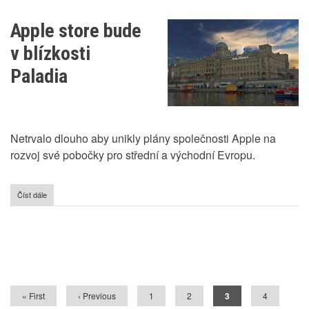
koncepce
využívání
Apple store bude
zemního
plynu
v blízkosti
Paladia
Netrvalo dlouho aby unikly plány společnosti Apple na
rozvoj své pobočky pro střední a východní Evropu.
Číst dále
o
Apple
store
bude
v
Pagination
blízkosti
Paladia
First
« First
Předchozí
‹ Previous
Stránka
1
Stránka
2
Aktuální
3
Stránka
4
page
stránka
stránka