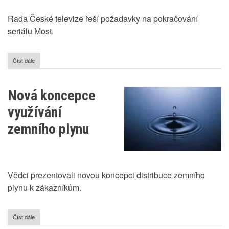
Rada České televize řeší požadavky na pokračování
seriálu Most.
Číst dále
o
Rada
České
televize
Nová koncepce
se
musí
využívání
zabývat
seriálem
zemního plynu
Most!
Vědci prezentovali novou koncepci distribuce zemního
plynu k zákazníkům.
Číst dále
o
Nová