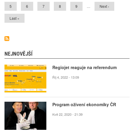
Stránka
5
Stránka
6
Stránka
7
Stránka
8
Stránka
9
…
Následující
Next ›
stránka
Poslední
Last »
stránka
NEJNOVĚJŠÍ
Regiojet reaguje na referendum
Říj 4, 2022 - 13:09
Program oživení ekonomiky ČR
Kvě 22, 2020 - 21:39