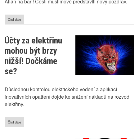
Alláh na bar!! Čeští muslimové představili nový pozdrav.
Číst dále
o
Čeští
muslimové
chtějí
Účty za elektřinu
lépe
splynout
mohou být brzy
s
většinou
nižší! Dočkáme
se?
Důslednou kontrolou elektrického vedení a aplikací
inovativních opatření dojde ke snížení nákladů na rozvod
elektřiny.
Číst dále
o
Účty
za
elektřinu