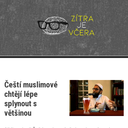
Přejít
k
hlavnímu
obsahu
Čeští muslimové
chtějí lépe
splynout s
většinou