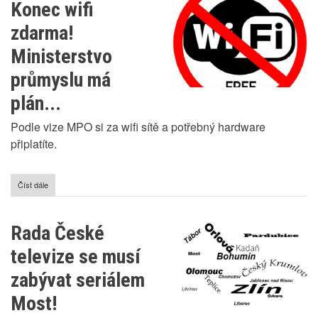
Konec wifi
mohou
být
zdarma!
brzy
nižší!
Ministerstvo
Dočkáme
se?
průmyslu má
plán...
Podle vize MPO si za wifi sítě a potřebný hardware
připlatíte.
Číst dále
o
Konec
wifi
zdarma!
Rada České
Ministerstvo
průmyslu
televize se musí
má
plán...
zabývat seriálem
Most!