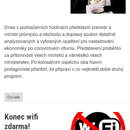
Dnes v podvečerních hodinách představili premiér a
ministr průmyslu a obchodu a dopravy soubor detailně
analyzovaných a vybraných opatření pro nastartování
ekonomiky po corovirovém útlumu. Představení proběhlo
za přítomnosti všech ministrů a náměstků všech
ministerstev. Po kolosálním úspěchu oba hlavní
protagonisté přislíbili, že připraví v co nejkratší době druhý
program.
Číst dále
o
Program
oživení
ekonomiky
Konec wifi
ČR
zdarma!