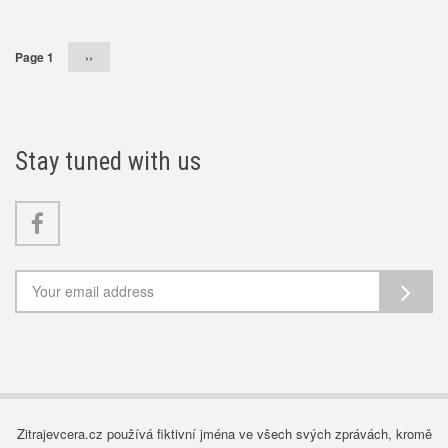
Page 1
Následující
››
stránka
Stay tuned with us
Facebook
Zitrajevcera.cz používá fiktivní jména ve všech svých zprávách, kromě