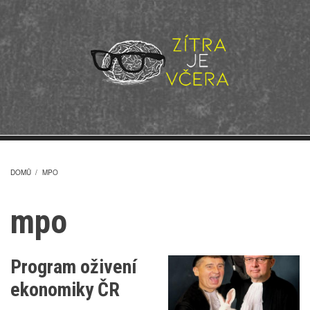
Přejít
k
hlavnímu
obsahu
DOMŮ
/
MPO
DROBEČKOVÁ
mpo
NAVIGACE
Program oživení
ekonomiky ČR