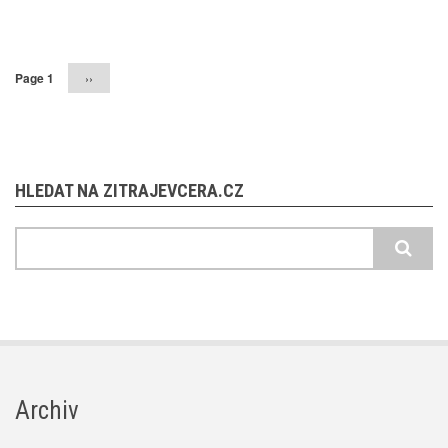
Pagination
Page 1
Následující
››
stránka
HLEDAT NA ZITRAJEVCERA.CZ
Hledat
Archiv