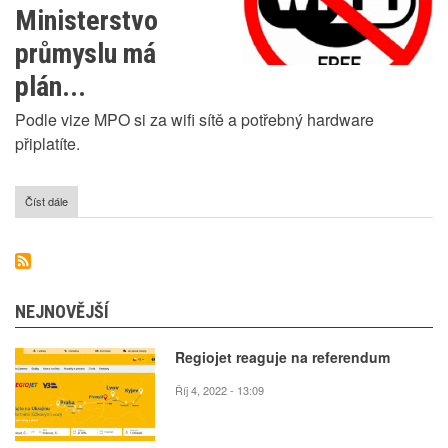
Ministerstvo
průmyslu má
plán...
Podle vize MPO si za wifi sítě a potřebný hardware
připlatíte.
Číst dále
o
Konec
wifi
zdarma!
Ministerstvo
průmyslu
má
NEJNOVĚJŠÍ
plán...
Regiojet reaguje na referendum
Říj 4, 2022 - 13:09