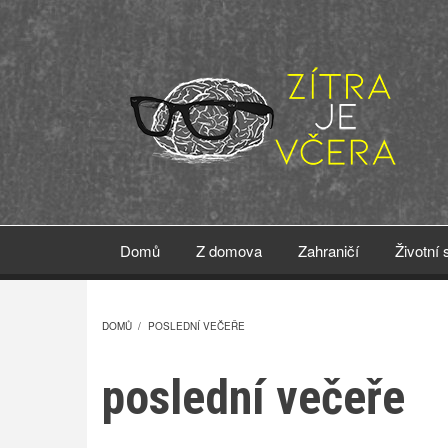
Přejít
k
hlavnímu
obsahu
Domů
Z domova
Zahraničí
Životní 
DOMŮ
/
POSLEDNÍ VEČEŘE
DROBEČKOVÁ
poslední večeře
NAVIGACE