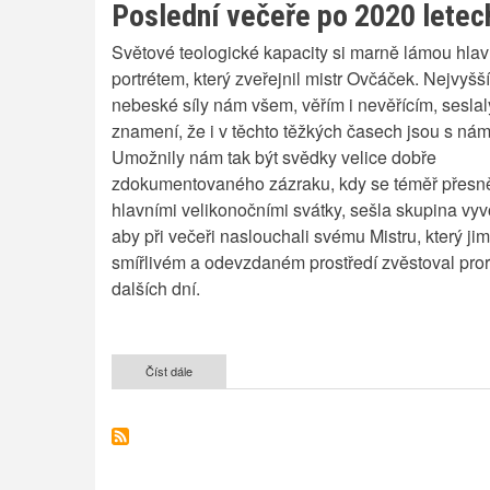
Poslední večeře po 2020 letec
Světové teologické kapacity si marně lámou hla
portrétem, který zveřejnil mistr Ovčáček. Nejvyšší
nebeské síly nám všem, věřím i nevěřícím, seslal
znamení, že i v těchto těžkých časech jsou s nám
Umožnily nám tak být svědky velice dobře
zdokumentovaného zázraku, kdy se téměř přesn
hlavními velikonočními svátky, sešla skupina vy
aby při večeři naslouchali svému Mistru, který ji
smířlivém a odevzdaném prostředí zvěstoval pror
dalších dní.
Číst dále
o
Poslední
večeře
po
2020
letech