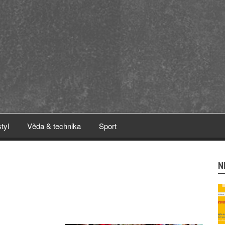
styl
Věda & technika
Sport
N