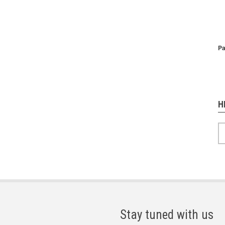
P
Pa
H
H
Stay tuned with us