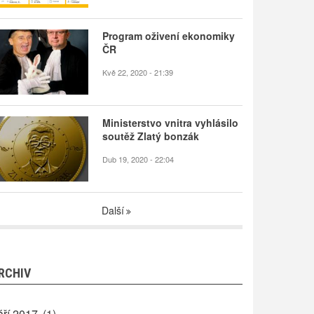
Program oživení ekonomiky
ČR
Kvě 22, 2020 - 21:39
Ministerstvo vnitra vyhlásilo
soutěž Zlatý bonzák
Dub 19, 2020 - 22:04
Další
RCHIV
áří 2017
(1)