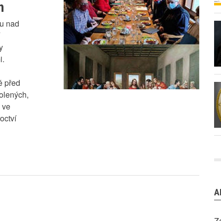
h
vu nad
y
i.
ě před
volených,
m ve
octví
A
Z