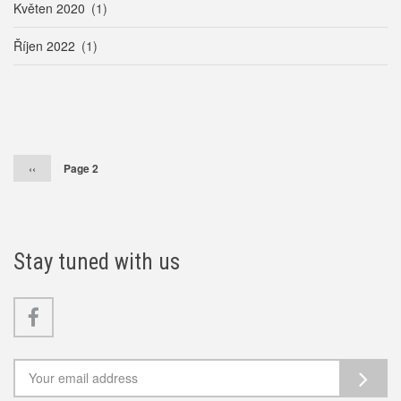
Květen 2020
(1)
Říjen 2022
(1)
Pagination
Předchozí
‹‹
Page 2
stránka
Stay tuned with us
Facebook