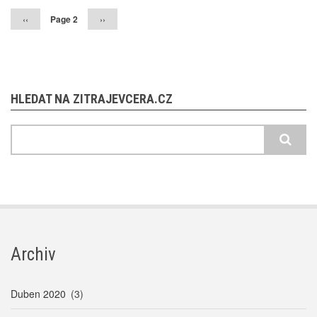
Předchozí
‹‹
Page 2
Následující
››
stránka
stránka
HLEDAT NA ZITRAJEVCERA.CZ
Hledat
Archiv
Duben 2020
(3)