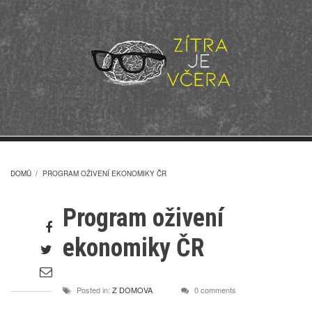
Přejít
k
hlavnímu
obsahu
DOMŮ
/
PROGRAM OŽIVENÍ EKONOMIKY ČR
DROBEČKOVÁ
Program oživení
NAVIGACE
Share
ekonomiky ČR
on
Share
Facebook
on
Share
Twitter
through
Posted in:
Z DOMOVA
0 comments
email