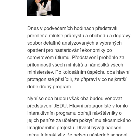
Dnes v podvečerních hodinách představili
premiér a ministr průmyslu a obchodu a dopravy
soubor detailně analyzovaných a vybraných
opatření pro nastartování ekonomiky po
corovirovém útlumu. Představení proběhlo za
přítomnosti všech ministrů a náměstků všech
ministerstev. Po kolosálním úspěchu oba hlavní
protagonisté přislíbili, že připraví v co nejkratší
době druhý program.
Nyní se oba budou však oba budou věnovat
představení JEDU. Hlavní protagonisté v tomto
interaktivním programu obírají návštěvníky o
jejich peníze za účelem pokrytí multikosmického
imaginárního projektu. Diváci bývají nadšeni
mírou interaktivity, že nejsou následně schopni