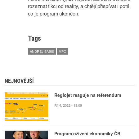
rozeznat fikci od reality, a chtějí přispívat i poté,
co je program ukončen.
Tags
ANDREJ BABIŠ
MPO
NEJNOVĚJŠÍ
Regiojet reaguje na referendum
Říj 4, 2022 - 13:09
Program oživení ekonomiky ČR